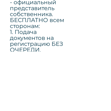
- официальный
представитель
собственника.
БЕСПЛАТНО всем
сторонам:
1. Подача
документов на
регистрацию БЕЗ
ОЧЕРЕДИ.
2. Получение
документов без
задержек.
3. Оформление
ипотеки Сбербанк
(+ без перв).
4.
Профессиональны
й счётчик купюр.
5. Ведение сделки