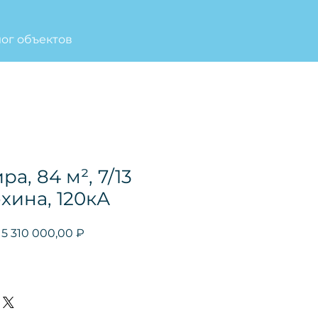
лог объектов
ра, 84 м², 7/13
охина, 120кА
Обычная
Спеццена
5 310 000,00 ₽
цена