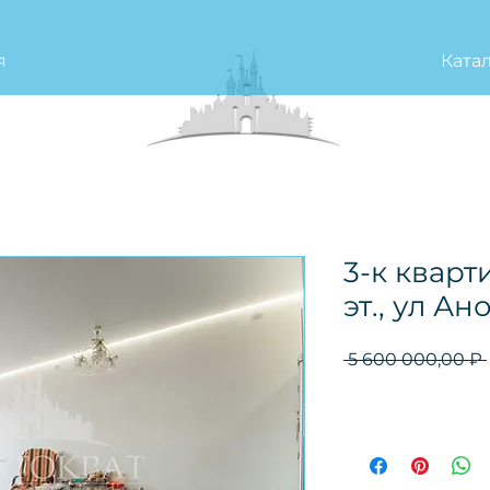
я
Ката
3-к кварти
эт., ул Ан
 5 600 000,00 ₽ 