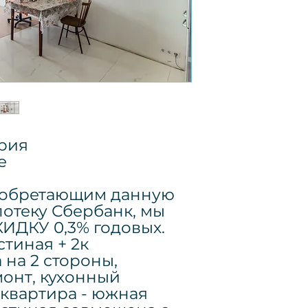
рия
е
иобретающим данную
потеку Сбербанк, мы
ИДКУ 0,3% годовых.
остиная + 2к
 на 2 стороны,
онт, кухонный
 квартира - южная