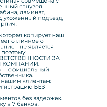
гостиная совмещена с
нный санузел -
абина, ламинат,
, ухоженный подъезд,
ирпич.
которая копирует наш
еет отличное от
ание - не является
 поэтому:
ВЕТСТВЕННОСТИ ЗА
Й КОМПАНИИ.
» - официальный
бственника.
нашим клиентам:
регистрацию БЕЗ
ументов без задержек.
ку в 7 банков.